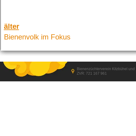
älter
Bienenvolk im Fokus
Bienenzüchterverein Kitzbühel un
ZVR: 721 167 961