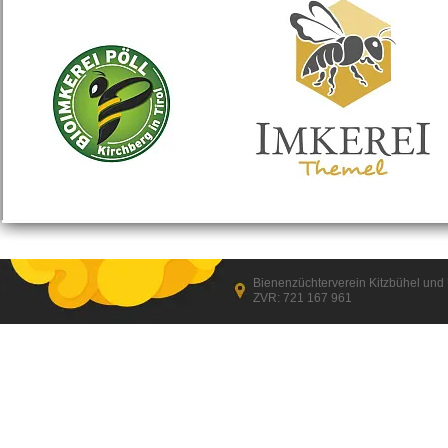
Bienenzüchterverein Kitzbühel un
ZVR: 721 167 961