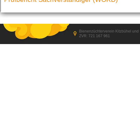
Bienenzüchterverein Kitzbühel un
ZVR: 721 167 961